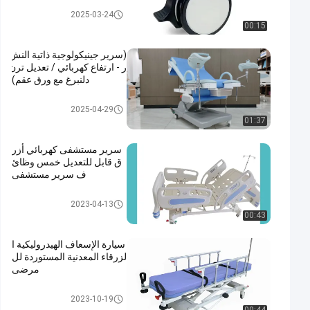
زينة سرير المستشفى
2025-03-24
00:15
(سرير جينيكولوجية ذاتية النش
ر - ارتفاع كهربائي / تعديل ترن
دلنبرغ مع ورق عقم)
مستشفى تسليم سرير
2025-04-29
01:37
سرير مستشفى كهربائي أزر
ق قابل للتعديل خمس وظائ
ف سرير مستشفى
سرير التمريض الكهربائية
2023-04-13
00:43
سيارة الإسعاف الهيدروليكية ا
لزرقاء المعدنية المستوردة لل
مرضى
عربة نقالة الطوارئ
2023-10-19