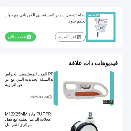
نظام تشغيل سرير المستشفى الكهربائي مع جهاز
تحكم يدوي
اقرأ المزيد
نتحدث الآن
فيديوهات ذات علاقة
PP المواد المستشفى الحراس
ة السكة الحديدية البني مع عر
ض الزاوية
زينة سرير المستشفى
2025-03-24
00:46
PU TPR مادة M12X25MM
عجلات الناعم الطبية مع قفل
مركزي للفرامل