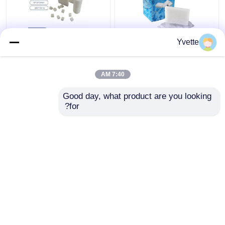
Yvette
جراحة طبية اسفنج
الأسنان الطبية الإسفنج
جيلاتين مرقئ اسفنجة
الهيمستاتيكي الضمادة
جيلاتينية قابلة للامتصاص
الجرح الشرجية الإسفنج
7:40 AM
الهيمستاتيكي
افضل سعر
افضل سعر
Good day, what product are you looking 
for?
اتصل بنا
اتصل بنا
عرض المزيد
منزل
حول نا
اتصل بنا
Desktop Site
خريطة الموقع
سياسة الخصوصية