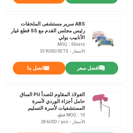
ABS سرير مستشفى الملحقات
رئيس مجلس القدم مع SS قطع غيار
الأنابيب بولي
MOQ：50sets
الأسعار：33.9USD/SETS
افضل سعر
اتصل بنا
الصفحة الرئيسية
الفولاذ المقاوم للصدأ PU الساق
حامل أجزاء الوردي لأسرة
المستشفيات لأسرة التسليم
المنتجات
MOQ：10 قطع
الأسعار：28.6USD / pcs
حولنا