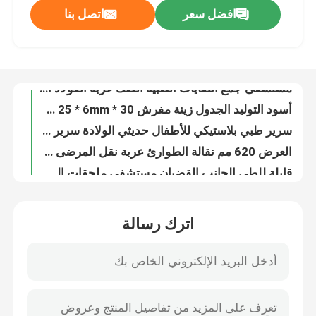
افضل سعر
اتصل بنا
PP الجانب القضبان النقل عربة مستشفى نقل المرضى في حالات الطوارئ عربة نقالة
مستشفى أداة جراحية المريض عربة ، الفولاذ المقاوم للصدأ المعدات الطبية عربة
جولة في المصنع
الغسيل جمع الطبية صك ترولي مستشفى الفندق الكربون الصلب رش
مستشفى جمع النفايات الطبية الصك عربة الفولاذ المقاوم للصدأ التمريض الرعاية الطبية عربة
مراقبة الجودة
أسود التوليد الجدول زينة مفرش 30 * 8mm 25 * 6mm بو لمستشفى سرير
سرير طبي بلاستيكي للأطفال حديثي الولادة سرير أطفال من الدرجة مستشفى
اتصل بنا
العرض 620 مم نقالة الطوارئ عربة نقل المرضى عربة عربة الطوارئ الطبية متعددة الوظائف
قابلة للطي الجانب القضبان مستشفى ملحقات السرير نايلون الفولاذ المقاوم للصدأ سهلة التركيب
أخبار
القضبان الجانب السرير البلاستيك قابل للتعديل كهربائي ، 1080 * 3050mm المستشفى القضبان الجانبية
ألومنيوم سبيكة إطار طبيّ صك عربة Bule أحمر مع أربعة يسكت عجلات
القضايا
اترك رسالة
ABS البلاستيك درج الطب في حالات الطوارئ عربة الفولاذ المقاوم للصدأ الإطار أداة طبية العربة
أربعة أجزاء مستشفى سرير شريك طبيّ سرير لوح مع سماكة 30mm
مستشفى تسليم سرير
إكسسوارات سرير المستشفى الحديدي استطال البقاء شريط طول 220-360mm سهلة التركيب
ملحقات سرير طبي أجزاء مشتركة لمستشفى قاعدة سطح قاعدة
اكسسوارات طاولة التوليد
abs تغطية علوي مستشفى سرير شريك ل مجلس الوزراء الطبي CE ISO المعتمدة