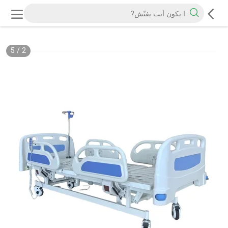
5
/
2