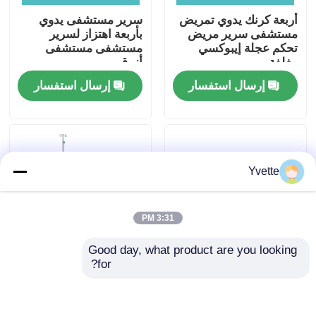
أربعة كرنك يدوي تمريض
سرير مستشفى يدوي
مستشفى سرير مريض
بأربعة اهتزاز لسرير
جولة في المصنع
تحكم عجلة إيبوكسي
مستشفى مستشفى
مغلفة
أزرق
إرسال استفسار
إرسال استفسار
مراقبة الجودة
اتصل بنا
Yvette
أخبار
القضايا
3:31 PM
Good day, what product are you looking 
مستشفى تسليم سرير
for?
سرير مستشفى هزاز
عجلات 5 بوصة ، ثلاثة
معدني مزدوج أبيض
سرير كرنك يدوي ، سرير
وأزرق
مستشفى متنقل
اكسسوارات طاولة التوليد