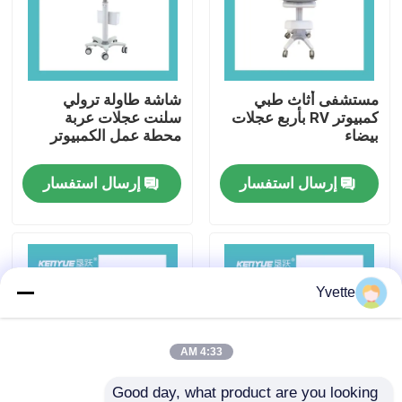
جولة في المصنع
مستشفى أثاث طبي
شاشة طاولة ترولي
مراقبة الجودة
كمبيوتر RV بأربع عجلات
سلنت عجلات عربة
بيضاء
محطة عمل الكمبيوتر
اتصل بنا
إرسال استفسار
إرسال استفسار
أخبار
القضايا
Yvette
مستشفى تسليم سرير
4:33 AM
اكسسوارات طاولة التوليد
Good day, what product are you looking 