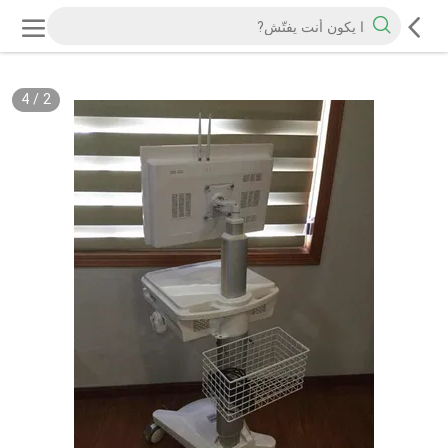
4
/
2