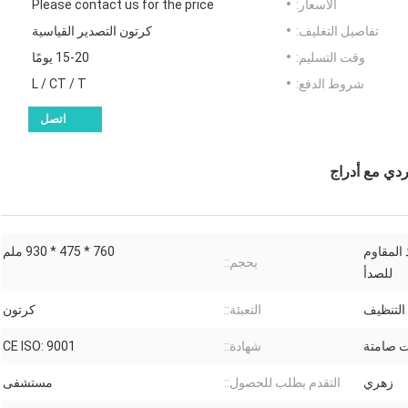
الأسعار:
Please contact us for the price
تفاصيل التغليف:
كرتون التصدير القياسية
وقت التسليم:
15-20 يومًا
شروط الدفع:
L / CT / T
اتصل
ABS والفولاذ المقاوم
760 * 475 * 930 ملم
بحجم::
للصدأ
لتنظيف
التعبئة::
كرتون
ت صامتة
شهادة::
CE ISO: 9001
زهري
التقدم بطلب للحصول::
مستشفى