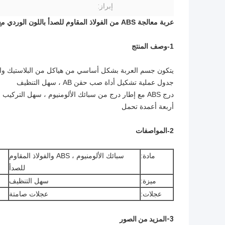
إبراز:
عربة معالجة ABS من الفولاذ المقاوم للصدأ باللون الوردي مع أدراج
1-وصف المنتج
يتكون جسم العربة بشكل أساسي من هياكل من البلاستيك والأل
جدول عملية تشكيل أداة صب حقن AB ، سهل التنظيف
درج ABS مع إطار درج من سبائك الألومنيوم ، سهل التركيب والتركيب
أربعة أعمدة تحمل
2-المواصفات
مادة:
سبائك الألومنيوم ، ABS والفولاذ المقاوم
للصدأ
ميزة:
سهل التنظيف
عجلات:
عجلات صامتة
3-المزيد من الصور