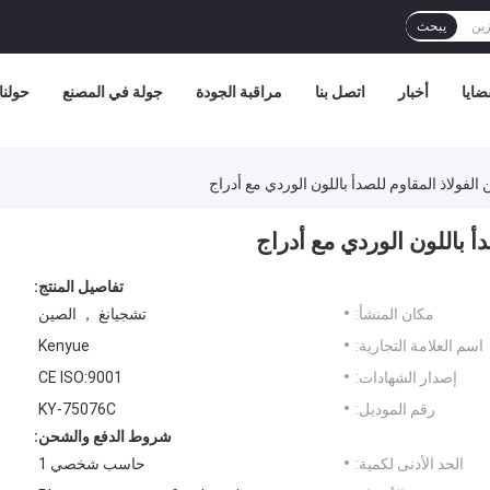
يبحث
ضايا
أخبار
اتصل بنا
مراقبة الجودة
جولة في المصنع
حولنا
تفاصيل المنتج:
مكان المنشأ:
تشجيانغ ， الصين
اسم العلامة التجارية:
Kenyue
إصدار الشهادات:
CE ISO:9001
رقم الموديل:
KY-75076C
شروط الدفع والشحن:
الحد الأدنى لكمية:
حاسب شخصي 1