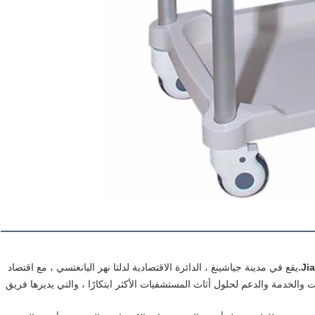
يقع في مدينة جياشينغ ، الدائرة الاقتصادية لدلتا نهر اليانغتسي ، مع اقتصاد 
متطور ووسائل نقل مريحة.يجمع مصنعنا بين التصنيع والمبيعات والخدمة والدعم لحلول أثاث المستشفيات الأكثر ابتكارًا ، والتي يديرها فريق 