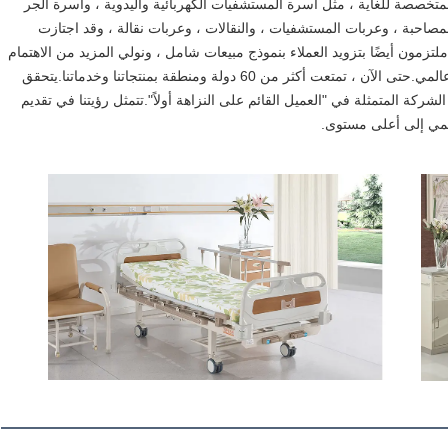
هي شركة رائدة في مجال توفير المعدات والمعدات الطبية المتخصصة للغاية ، مثل أسرة المستشفيات الكهربائية واليدوية ، وأسرة الجر 
العظمية ، وأسرة الفحص ، وكراسي التسريب ، والكراسي المصاحبة ، وعربات المستشفيات ، والنقالات ، وعربات نقالة ، وقد اجتازت 
ISO9001: CE شهادة.بالإضافة إلى كل هذه الشهادات ، نحن ملتزمون أيضًا بتزويد العملاء بنموذج مبيعات شامل ، ونولي المزيد من الاهتمام 
لرضا العملاء ، وهو الأساس لجعل منتجاتنا شائعة على نطاق عالمي.حتى الآن ، تمتعت أكثر من 60 دولة ومنطقة بمنتجاتنا وخدماتنا.يتحقق 
نجاحنا بشكل أساسي من خلال اتباع الالتزام الراسخ بفلسفة الشركة المتمثلة في "العميل القائم على النزاهة أولاً".تتمثل رؤيتنا في تقديم 
لمي إلى أعلى مستوى.