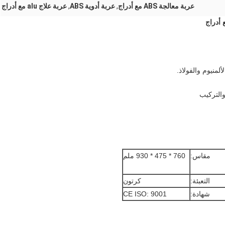
عربة معالجة ABS مع أدراج
,
عربة أدوية ABS
,
عربة علاج alu مع أدراج
منيوم والفولاذ.
مقاس:
760 * 475 * 930 ملم
التعبئة:
كرتون
شهادة:
CE ISO: 9001